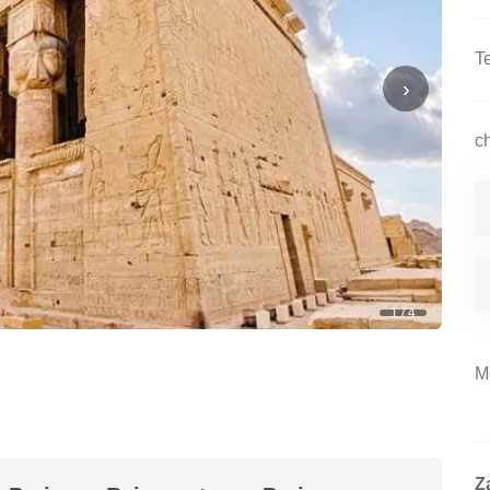
›
1 / 4
Z