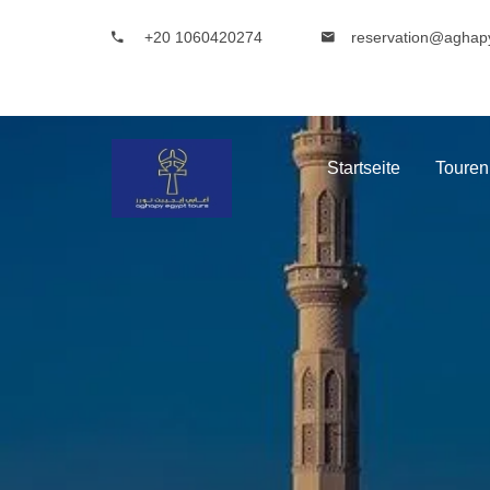
+20 1060420274
reservation@aghap
Startseite
Touren