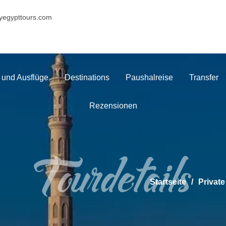
yegypttours.com
 und Ausflüge
Destinations
Paushalreise
Transfer
Rezensionen
Tourdetails
Startseite
Privat