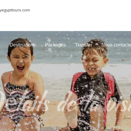
yegypttours.com
s
Destinations
Packages
Transfer
Nous contacte
tails de la vis