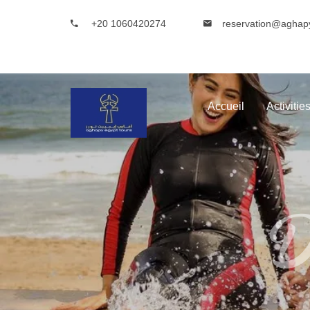
+20 1060420274
reservation@aghap
Accueil
Activitie
Dé