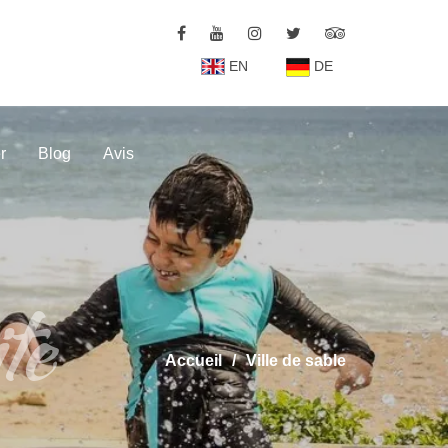
EN
DE
r
Blog
Avis
ite
Accueil
Ville de sable