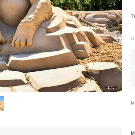
›
1 / 5
M