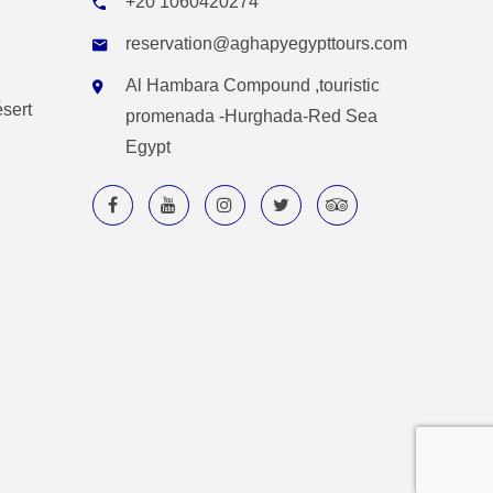
+20 1060420274
reservation@aghapyegypttours.com
Al Hambara Compound ,touristic
ésert
promenada -Hurghada-Red Sea
Egypt